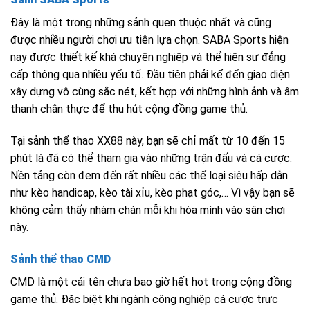
Đây là một trong những sảnh quen thuộc nhất và cũng
được nhiều người chơi ưu tiên lựa chọn. SABA Sports hiện
nay được thiết kế khá chuyên nghiệp và thể hiện sự đẳng
cấp thông qua nhiều yếu tố. Đầu tiên phải kể đến giao diện
xây dựng vô cùng sắc nét, kết hợp với những hình ảnh và âm
thanh chân thực để thu hút cộng đồng game thủ.
Tại sảnh thể thao XX88 này, bạn sẽ chỉ mất từ 10 đến 15
phút là đã có thể tham gia vào những trận đấu và cá cược.
Nền tảng còn đem đến rất nhiều các thể loại siêu hấp dẫn
như kèo handicap, kèo tài xỉu, kèo phạt góc,… Vì vậy bạn sẽ
không cảm thấy nhàm chán mỗi khi hòa mình vào sân chơi
này.
Sảnh thể thao CMD
CMD là một cái tên chưa bao giờ hết hot trong cộng đồng
game thủ. Đặc biệt khi ngành công nghiệp cá cược trực