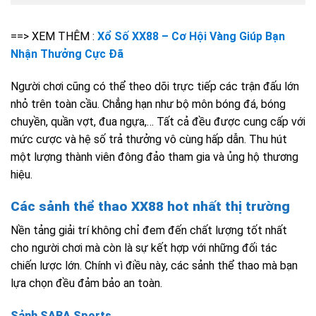
==> XEM THÊM :
Xổ Số XX88 – Cơ Hội Vàng Giúp Bạn
Nhận Thưởng Cực Đã
Người chơi cũng có thể theo dõi trực tiếp các trận đấu lớn
nhỏ trên toàn cầu. Chẳng hạn như bộ môn bóng đá, bóng
chuyền, quần vợt, đua ngựa,… Tất cả đều được cung cấp với
mức cược và hệ số trả thưởng vô cùng hấp dẫn. Thu hút
một lượng thành viên đông đảo tham gia và ủng hộ thương
hiệu.
Các sảnh thể thao XX88 hot nhất thị trường
Nền tảng giải trí không chỉ đem đến chất lượng tốt nhất
cho người chơi mà còn là sự kết hợp với những đối tác
chiến lược lớn. Chính vì điều này, các sảnh thể thao mà bạn
lựa chọn đều đảm bảo an toàn.
Sảnh SABA Sports