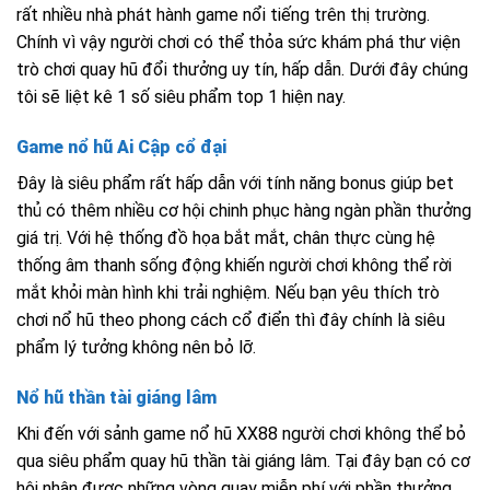
rất nhiều nhà phát hành game nổi tiếng trên thị trường.
Chính vì vậy người chơi có thể thỏa sức khám phá thư viện
trò chơi quay hũ đổi thưởng uy tín, hấp dẫn. Dưới đây chúng
tôi sẽ liệt kê 1 số siêu phẩm top 1 hiện nay.
Game nổ hũ Ai Cập cổ đại
Đây là siêu phẩm rất hấp dẫn với tính năng bonus giúp bet
thủ có thêm nhiều cơ hội chinh phục hàng ngàn phần thưởng
giá trị. Với hệ thống đồ họa bắt mắt, chân thực cùng hệ
thống âm thanh sống động khiến người chơi không thể rời
mắt khỏi màn hình khi trải nghiệm. Nếu bạn yêu thích trò
chơi nổ hũ theo phong cách cổ điển thì đây chính là siêu
phẩm lý tưởng không nên bỏ lỡ.
Nổ hũ thần tài giáng lâm
Khi đến với sảnh game nổ hũ XX88 người chơi không thể bỏ
qua siêu phẩm quay hũ thần tài giáng lâm. Tại đây bạn có cơ
hội nhận được những vòng quay miễn phí với phần thưởng