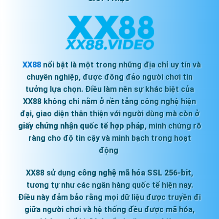
XX88
nổi bật là một trong những địa chỉ uy tín và
chuyên nghiệp, được đông đảo người chơi tin
tưởng lựa chọn. Điều làm nên sự khác biệt của
XX88 không chỉ nằm ở nền tảng công nghệ hiện
đại, giao diện thân thiện với người dùng mà còn ở
giấy chứng nhận quốc tế hợp pháp
, minh chứng rõ
ràng cho độ tin cậy và minh bạch trong hoạt
động
XX88 sử dụng
công nghệ mã hóa SSL 256-bit
,
tương tự như các ngân hàng quốc tế hiện nay.
Điều này đảm bảo rằng mọi dữ liệu được truyền đi
giữa người chơi và hệ thống đều được mã hóa,