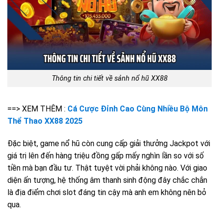
Thông tin chi tiết về sảnh nổ hũ XX88
==> XEM THÊM :
Cá Cược Đỉnh Cao Cùng Nhiều Bộ Môn
Thể Thao XX88 2025
Đặc biệt, game nổ hũ còn cung cấp giải thưởng Jackpot với
giá trị lên đến hàng triệu đồng gấp mấy nghìn lần so với số
tiền mà bạn đầu tư. Thật tuyệt vời phải không nào. Với giao
diện ấn tượng, hệ thống âm thanh sinh động đây chắc chắn
là địa điểm chơi slot đáng tin cậy mà anh em không nên bỏ
qua.