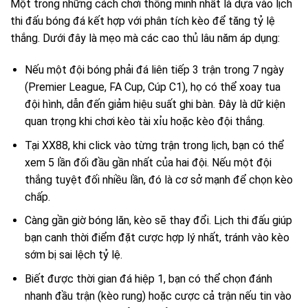
Một trong những cách chơi thông minh nhất là dựa vào lịch
thi đấu bóng đá kết hợp với phân tích kèo để tăng tỷ lệ
thắng. Dưới đây là mẹo mà các cao thủ lâu năm áp dụng:
Nếu một đội bóng phải đá liên tiếp 3 trận trong 7 ngày
(Premier League, FA Cup, Cúp C1), họ có thể xoay tua
đội hình, dẫn đến giảm hiệu suất ghi bàn. Đây là dữ kiện
quan trọng khi chơi kèo tài xỉu hoặc kèo đội thắng.
Tại XX88, khi click vào từng trận trong lịch, bạn có thể
xem 5 lần đối đầu gần nhất của hai đội. Nếu một đội
thắng tuyệt đối nhiều lần, đó là cơ sở mạnh để chọn kèo
chấp.
Càng gần giờ bóng lăn, kèo sẽ thay đổi. Lịch thi đấu giúp
bạn canh thời điểm đặt cược hợp lý nhất, tránh vào kèo
sớm bị sai lệch tỷ lệ.
Biết được thời gian đá hiệp 1, bạn có thể chọn đánh
nhanh đầu trận (kèo rung) hoặc cược cả trận nếu tin vào