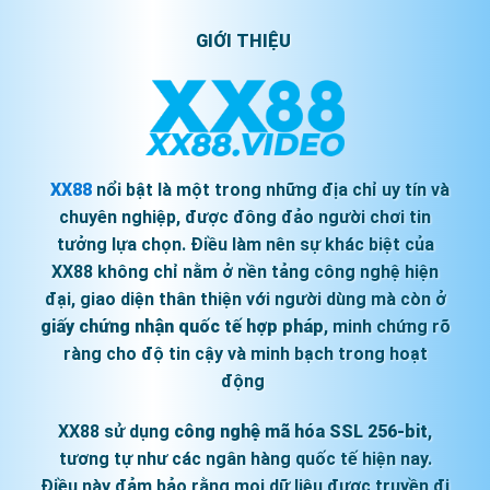
GIỚI THIỆU
XX88
nổi bật là một trong những địa chỉ uy tín và
chuyên nghiệp, được đông đảo người chơi tin
tưởng lựa chọn. Điều làm nên sự khác biệt của
XX88 không chỉ nằm ở nền tảng công nghệ hiện
đại, giao diện thân thiện với người dùng mà còn ở
giấy chứng nhận quốc tế hợp pháp
, minh chứng rõ
ràng cho độ tin cậy và minh bạch trong hoạt
động
XX88 sử dụng
công nghệ mã hóa SSL 256-bit
,
tương tự như các ngân hàng quốc tế hiện nay.
Điều này đảm bảo rằng mọi dữ liệu được truyền đi