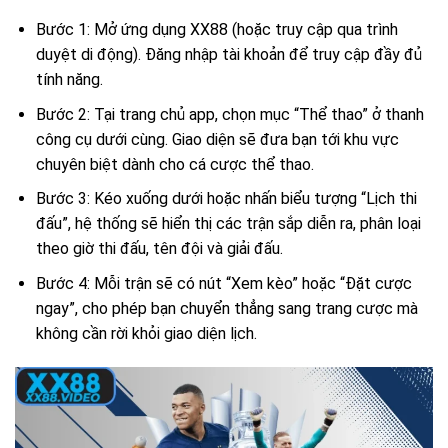
Bước 1: Mở ứng dụng XX88 (hoặc truy cập qua trình
duyệt di động). Đăng nhập tài khoản để truy cập đầy đủ
tính năng.
Bước 2: Tại trang chủ app, chọn mục “Thể thao” ở thanh
công cụ dưới cùng. Giao diện sẽ đưa bạn tới khu vực
chuyên biệt dành cho cá cược thể thao.
Bước 3: Kéo xuống dưới hoặc nhấn biểu tượng “Lịch thi
đấu”, hệ thống sẽ hiển thị các trận sắp diễn ra, phân loại
theo giờ thi đấu, tên đội và giải đấu.
Bước 4: Mỗi trận sẽ có nút “Xem kèo” hoặc “Đặt cược
ngay”, cho phép bạn chuyển thẳng sang trang cược mà
không cần rời khỏi giao diện lịch.