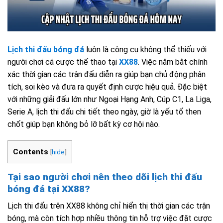
Lịch thi đấu bóng đá
luôn là công cụ không thể thiếu với
người chơi cá cược thể thao tại
XX88
. Việc nắm bắt chính
xác thời gian các trận đấu diễn ra giúp bạn chủ động phân
tích, soi kèo và đưa ra quyết định cược hiệu quả. Đặc biệt
với những giải đấu lớn như Ngoại Hạng Anh, Cúp C1, La Liga,
Serie A, lịch thi đấu chi tiết theo ngày, giờ là yếu tố then
chốt giúp bạn không bỏ lỡ bất kỳ cơ hội nào.
Contents
[
hide
]
Tại sao người chơi nên theo dõi lịch thi đấu
bóng đá tại XX88?
Lịch thi đấu trên XX88 không chỉ hiển thị thời gian các trận
bóng, mà còn tích hợp nhiều thông tin hỗ trợ việc đặt cược