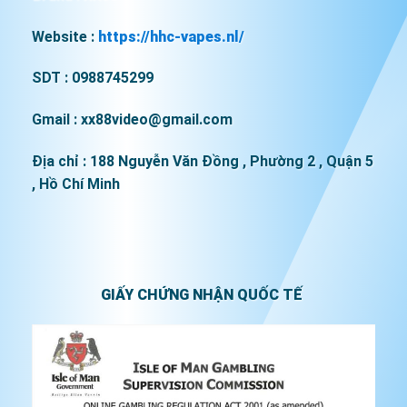
Website :
https://hhc-vapes.nl/
SDT : 0988745299
Gmail :
xx88video@gmail.com
Địa chỉ : 188 Nguyễn Văn Đồng , Phường 2 , Quận 5
, Hồ Chí Minh
GIẤY CHỨNG NHẬN QUỐC TẾ