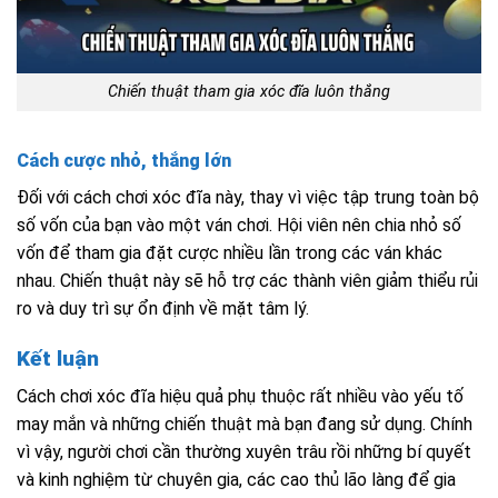
Chiến thuật tham gia xóc đĩa luôn thắng
Cách cược nhỏ, thắng lớn
Đối với cách chơi xóc đĩa này, thay vì việc tập trung toàn bộ
số vốn của bạn vào một ván chơi. Hội viên nên chia nhỏ số
vốn để tham gia đặt cược nhiều lần trong các ván khác
nhau. Chiến thuật này sẽ hỗ trợ các thành viên giảm thiểu rủi
ro và duy trì sự ổn định về mặt tâm lý.
Kết luận
Cách chơi xóc đĩa hiệu quả phụ thuộc rất nhiều vào yếu tố
may mắn và những chiến thuật mà bạn đang sử dụng. Chính
vì vậy, người chơi cần thường xuyên trâu rồi những bí quyết
và kinh nghiệm từ chuyên gia, các cao thủ lão làng để gia