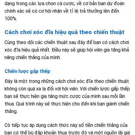
dạng trong các lựa chọn cá cược, về cơ bản bạn dự đoán
chính xác sẽ có cơ hội nhận về tỉ lệ trả thưởng lên đến
100%.
Cách chơi xóc đĩa hiệu quả theo chiến thuật
Cùng theo dõi các chiến thuật sau đây để bạn có cách chơi
xóc đĩa hiệu quả nhất. Điều này sẽ giúp hội viên gia tăng khả
năng chiến thắng của mình.
Chiến lược gấp thếp
Đây là một trong những cách chơi xóc đĩa theo chiến thuật
không còn quá xa lạ đối với hội viên. Với chiến lược gấp thếp
bạn sẽ thực hiện gia tăng mức cược của mình sau mỗi lần
thua. Quá trình này sẽ thực hiện cho đến khi bạn giành chiến
thắng.
Cô tiếp tục áp dụng cách thức này số tiền chiến thắng của
bạn có thể bù đắp khoản thua trước đó và một nguồn lãi giá