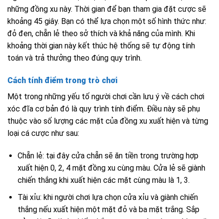
những đồng xu này. Thời gian để bạn tham gia đặt cược sẽ
khoảng 45 giây. Bạn có thể lựa chọn một số hình thức như:
đỏ đen, chẵn lẻ theo sở thích và khả năng của mình. Khi
khoảng thời gian này kết thúc hệ thống sẽ tự động tính
toán và trả thưởng theo đúng quy trình.
Cách tính điểm trong trò chơi
Một trong những yếu tố người chơi cần lưu ý về cách chơi
xóc đĩa cơ bản đó là quy trình tính điểm. Điều này sẽ phụ
thuộc vào số lượng các mặt của đồng xu xuất hiện và từng
loại cá cược như sau:
Chẵn lẻ: tại đây cửa chẵn sẽ ăn tiền trong trường hợp
xuất hiện 0, 2, 4 mặt đồng xu cùng màu. Cửa lẻ sẽ giành
chiến thắng khi xuất hiện các mặt cùng màu là 1, 3.
Tài xỉu: khi người chơi lựa chọn cửa xỉu và giành chiến
thắng nếu xuất hiện một mặt đỏ và ba mặt trắng. Sắp