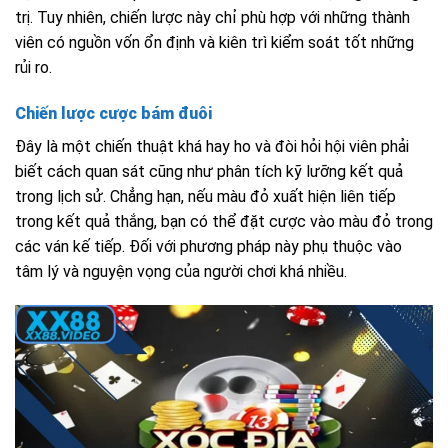
trị. Tuy nhiên, chiến lược này chỉ phù hợp với những thành
viên có nguồn vốn ổn định và kiên trì kiểm soát tốt những
rủi ro.
Chiến lược cược bám đuôi
Đây là một chiến thuật khá hay ho và đòi hỏi hội viên phải
biết cách quan sát cũng như phân tích kỹ lưỡng kết quả
trong lịch sử. Chẳng hạn, nếu màu đỏ xuất hiện liên tiếp
trong kết quả thắng, bạn có thể đặt cược vào màu đỏ trong
các ván kế tiếp. Đối với phương pháp này phụ thuộc vào
tâm lý và nguyện vọng của người chơi khá nhiều.