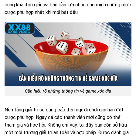
cũng khá đơn giản và bạn cần lựa chọn cho mình những mức
cược phù hợp nhất khi mới bắt đầu.
Cần hiểu rõ những thông tin về game xóc đĩa
Nền tảng giải trí sẽ cung cấp đến người chơi giới hạn đặt
cược phù hợp. Ngay cả các thành viên mới cũng có thể
tham gia và học hỏi. Không chỉ vậy, tại đây bạn còn sở hữu
một môi trường giải trí an toàn và hợp pháp. Được đánh giá