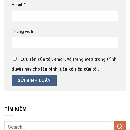
Email
*
Trang web
Lưu tên của tôi, email, và trang web trong trình
duyệt này cho lần bình luận kế tiếp của tôi.
TÌM KIẾM